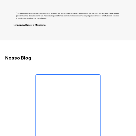
É um dentista espetacular! Muito profissional e cuidadoso nos procedimentos. Ele se preocupa com o bem estar do paciente e entende aqueles
que tem traumas de outros dentistas. Para deixar o paciente mais confortável ele coloca música, pergunta sempre se está tudo bem e explica
os próximos procedimentos com clareza.
Fernanda Ribeiro Monteiro
Nosso Blog