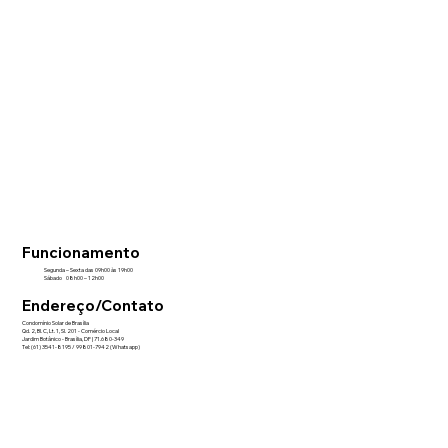
Funcionamento
Segunda – Sexta das 09h00 às 19h00
Sábado 08h00 – 12h00
Endereço/Contato
Condomínio Solar de Brasília
Qd. 2, Bl. C, Lt. 1, Sl. 201 - Comércio Local
Jardim Botânico - Brasília, DF | 71.680-349
Tel: (61) 3541-8195 / 99801-7942 (Whatsapp)