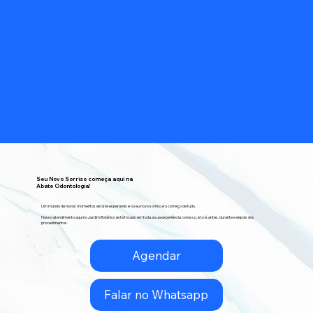
Seu Novo Sorriso começa aqui na
Abate Odontologia!
Um mundo de novos momentos está te esperando e o seu novo sorriso é o começo de tudo.
Nosso atendimento aqui no Jardim Botânico está focado em toda a sua experiência conosco, isto é, antes, durante e depois dos
procedimentos.
Agendar
Falar no Whatsapp