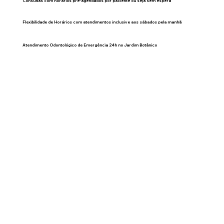
Consultas com horários pré-agendados por paciente ou seja sem espera
Flexibilidade de Horários com atendimentos inclusive aos sábados pela manhã
Atendimento Odontológico de Emergência 24h no Jardim Botânico