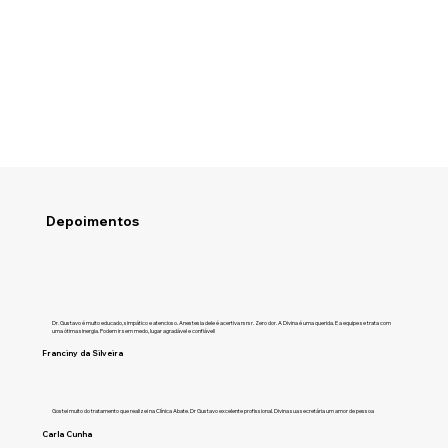
Depoimentos
Dr. Gustavo é muito educado, simpático e atencioso. Anestesia dele é acertiva rsrsr. Zero dor. A Divina é uma querida. E a equipe se trata com
uma ótima sinergia. Podem ir sem medo, lugar agradável e confiável!
Franciny da Silveira
Gostei muito do tratamento que realizei na Clínica Abate. Dr Gustavo excelente profissional. Divina sua secretária um amor de pessoa
Carla Cunha